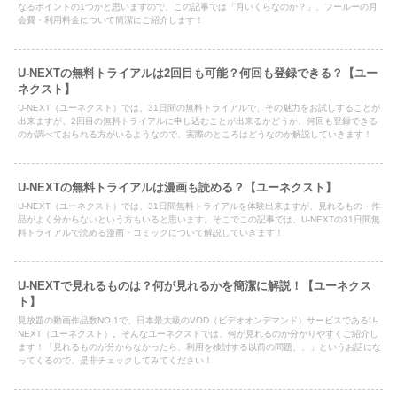
なるポイントの1つかと思いますので、この記事では「月いくらなのか？」、フールーの月
会費・利用料金について簡潔にご紹介します！
U-NEXTの無料トライアルは2回目も可能？何回も登録できる？【ユー
ネクスト】
U-NEXT（ユーネクスト）では、31日間の無料トライアルで、その魅力をお試しすることが
出来ますが、2回目の無料トライアルに申し込むことが出来るかどうか、何回も登録できる
のか調べておられる方がいるようなので、実際のところはどうなのか解説していきます！
U-NEXTの無料トライアルは漫画も読める？【ユーネクスト】
U-NEXT（ユーネクスト）では、31日間無料トライアルを体験出来ますが、見れるもの・作
品がよく分からないという方もいると思います。そこでこの記事では、U-NEXTの31日間無
料トライアルで読める漫画・コミックについて解説していきます！
U-NEXTで見れるものは？何が見れるかを簡潔に解説！【ユーネクス
ト】
見放題の動画作品数NO.1で、日本最大級のVOD（ビデオオンデマンド）サービスであるU-
NEXT（ユーネクスト）。そんなユーネクストでは、何が見れるのか分かりやすくご紹介し
ます！「見れるものが分からなかったら、利用を検討する以前の問題、、」というお話にな
ってくるので、是非チェックしてみてください！