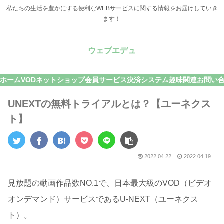
私たちの生活を豊かにする便利なWEBサービスに関する情報をお届けしていき
ます！
ウェブエデュ
ホーム
VOD
ネットショップ
会員サービス
決済システム
趣味関連
お問い
UNEXTの無料トライアルとは？【ユーネクス
ト】
2022.04.22
2022.04.19
見放題の動画作品数NO.1で、日本最大級のVOD（ビデオ
オンデマンド）サービスであるU-NEXT（ユーネクス
ト）。