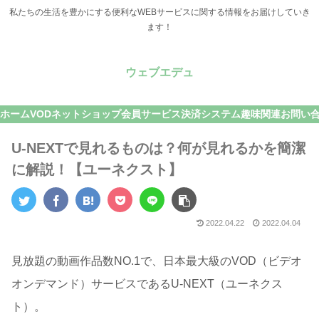
私たちの生活を豊かにする便利なWEBサービスに関する情報をお届けしていき
ます！
ウェブエデュ
ホーム
VOD
ネットショップ
会員サービス
決済システム
趣味関連
お問い
U-NEXTで見れるものは？何が見れるかを簡潔
に解説！【ユーネクスト】
2022.04.22
2022.04.04
見放題の動画作品数NO.1で、日本最大級のVOD（ビデオ
オンデマンド）サービスであるU-NEXT（ユーネクス
ト）。