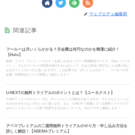
ウェブエデュ編集部
関連記事
フールーは月いくらかかる？月会費は何円なのかを簡潔に紹介！
【Hulu】
映画・ドラマ・アニメ・バラエティを楽しめるオンライン動画配信サービス「Hulu（フール
ー）」。そんなフールーの利用を検討するにあたって、やはり料金に関することは最も気に
なるポイントの1つかと思いますので、この記事では「月いくらなのか？」、フールーの月
会費・利用料金について簡潔にご紹介します！
U-NEXTの無料トライアルのポイントとは？【ユーネクスト】
U-NEXT（ユーネクスト）では、ポイントという仕組みがありますが、そもそもどういった
ものかが分からない方もいると思います。また、U-NEXTで実施している無料トライアルで
はポイントをどういった形で利用できるのかについても、分かりやすく解説します！
アベマプレミアムの二週間無料トライアルのやり方・申し込み方法を
詳しく解説！【ABEMAプレミアム】