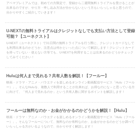
アベマプレミアムでは、初めての方限定で、登録から二週間無料トライアルを受けることが
出来るのですが、やり方・申し込み方法が分からないという方もいらっしゃると思うので、
分かりやすくご紹介していきます！
U-NEXTの無料トライアルはクレジットなしでも支払い方法として登録
可能？【ユーネクスト】
U-NEXT（ユーネクスト）で31日間の無料トライアルを行う際に、クレジットカードなしで
も利用出来るのかどうか、注意点は何かといった点について解説します！クレジットカード
を持っていない・使えない方等でも、U-NEXTを利用することは出来るのかどうかチェック
してみてください！
Huluは何人まで見れる？共有人数を解説！【フールー】
映画・ドラマ・アニメ・バラエティを楽しめるオンライン動画配信サービス「Hulu（フール
ー）」。そんなHuluを、複数人で利用することが出来れば、お得なのにな～と思っている方
に向けて、「何人まで見れるのか」という共有人数に関するポイントを解説します！
フールーは無料なのか・お金がかかるのかどうかを解説！【Hulu】
映画・ドラマ・アニメ・バラエティを楽しめるオンライン動画配信サービス「Hulu（フール
ー）」。そんなフールーについて、無料なのか有料なのか、お金がかかるのかどうか調べて
いらっしゃる方がいるようなので、分かりやすく解説します！