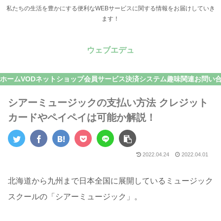
私たちの生活を豊かにする便利なWEBサービスに関する情報をお届けしていき
ます！
ウェブエデュ
ホーム
VOD
ネットショップ
会員サービス
決済システム
趣味関連
お問い
シアーミュージックの支払い方法 クレジット
カードやペイペイは可能か解説！
2022.04.24
2022.04.01
北海道から九州まで日本全国に展開しているミュージック
スクールの「シアーミュージック」。