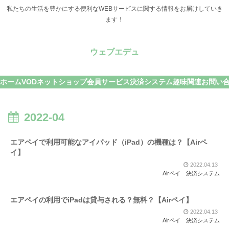
私たちの生活を豊かにする便利なWEBサービスに関する情報をお届けしていき
ます！
ウェブエデュ
ホーム
VOD
ネットショップ
会員サービス
決済システム
趣味関連
お問い
2022-04
エアペイで利用可能なアイパッド（iPad）の機種は？【Airペ
イ】
2022.04.13
Airペイ
決済システム
エアペイの利用でiPadは貸与される？無料？【Airペイ】
2022.04.13
Airペイ
決済システム